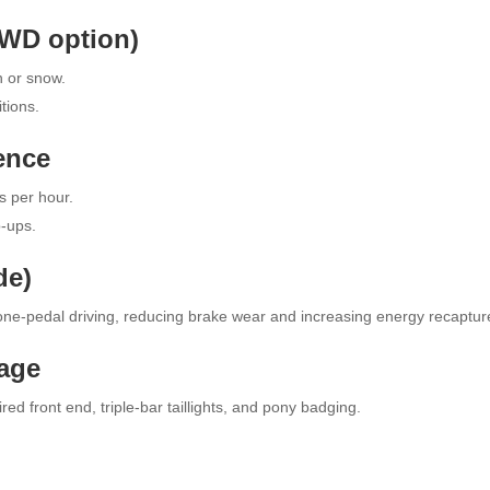
AWD option)
n or snow.
tions.
ence
s per hour.
p-ups.
de)
one-pedal driving, reducing brake wear and increasing energy recaptur
tage
d front end, triple-bar taillights, and pony badging.