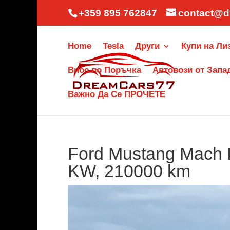
+359 895 762847
contact@d
Home
Tesla
Други
Купи на Ли
Внос по Поръчка
Автовози от Запа
Важно Да Се ПРОЧЕТЕ
Ford Mustang Mach 
KW, 210000 km