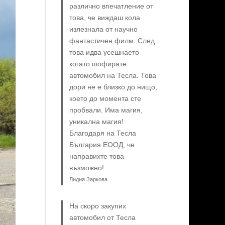
различно впечатление от
това, че виждаш кола
излезнала от научно
фантастичен филм. След
това идва усешнаето
когато шофирате
автомобил на Тесла. Това
дори не е близко до нищо,
което до момента сте
пробвали. Има магия,
уникална магия!
Благодаря на Тесла
България ЕООД, че
направихте това
възможно!
Лидия Заркова
На скоро закупих
автомобил от Тесла