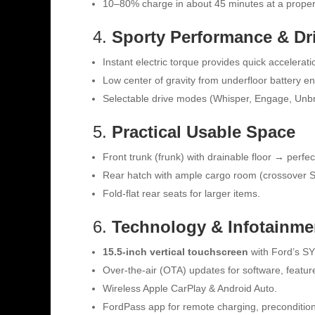
10–80% charge in about 45 minutes at a proper 
4.
Sporty Performance & Dri
Instant electric torque provides quick accele
Low center of gravity from underfloor battery e
Selectable drive modes (Whisper, Engage, Unbri
5.
Practical Usable Space
Front trunk (frunk) with drainable floor → perfec
Rear hatch with ample cargo room (crossover 
Fold-flat rear seats for larger items.
6.
Technology & Infotainme
15.5-inch vertical touchscreen
with Ford’s S
Over-the-air (OTA) updates for software, featu
Wireless Apple CarPlay & Android Auto.
FordPass app for remote charging, preconditioni