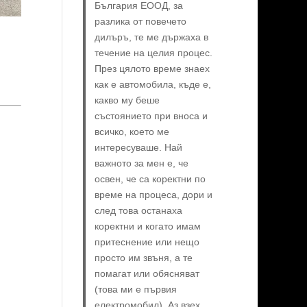
България ЕООД, за
разлика от повечето
дилъръ, те ме държаха в
течение на целия процес.
През цялото време знаех
как е автомобила, къде е,
какво му беше
състоянието при вноса и
всичко, което ме
интересуваше. Най
важното за мен е, че
освен, че са коректни по
време на процеса, дори и
след това останаха
коректни и когато имам
притеснение или нещо
просто им звъня, а те
помагат или обясняват
(това ми е първия
електромобил). Аз взех