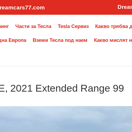
Drea
reamcars77.com
зинг
Части за Тесла
Tesla Сервиз
Какво трябва д
дна Европа
Вземи Тесла под наем
Какво мислят н
E, 2021 Extended Range 99