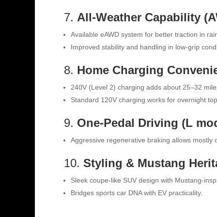
7.
All-Weather Capability (
Available eAWD system for better traction in rai
Improved stability and handling in low-grip condi
8.
Home Charging Conveni
240V (Level 2) charging adds about 25–32 mile
Standard 120V charging works for overnight to
9.
One-Pedal Driving (L mo
Aggressive regenerative braking allows mostly 
10.
Styling & Mustang Heri
Sleek coupe-like SUV design with Mustang-inspire
Bridges sports car DNA with EV practicality.