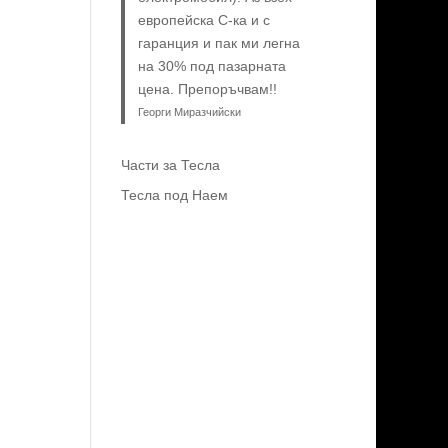
европейска C-ка и с
гаранция и пак ми легна
на 30% под пазарната
цена. Препоръчвам!!
Георги Миразчийски
Части за Тесла
Тесла под Наем