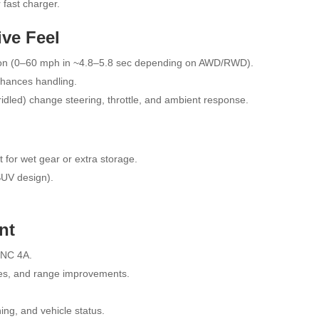
fast charger.
ve Feel
ration (0–60 mph in ~4.8–5.8 sec depending on AWD/RWD).
nhances handling.
dled) change steering, throttle, and ambient response.
t for wet gear or extra storage.
SUV design).
nt
YNC 4A.
res, and range improvements.
ng, and vehicle status.