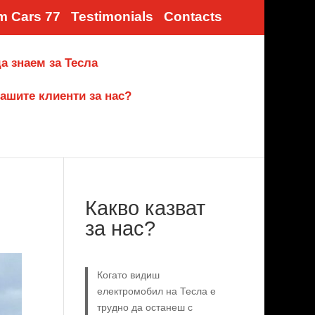
m Cars 77
Testimonials
Contacts
а знаем за Тесла
ашите клиенти за нас?
Какво казват
за нас?
Когато видиш
електромобил на Тесла е
трудно да останеш с