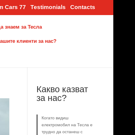
m Cars 77
Testimonials
Contacts
а знаем за Тесла
ашите клиенти за нас?
Какво казват
за нас?
Когато видиш
електромобил на Тесла е
трудно да останеш с