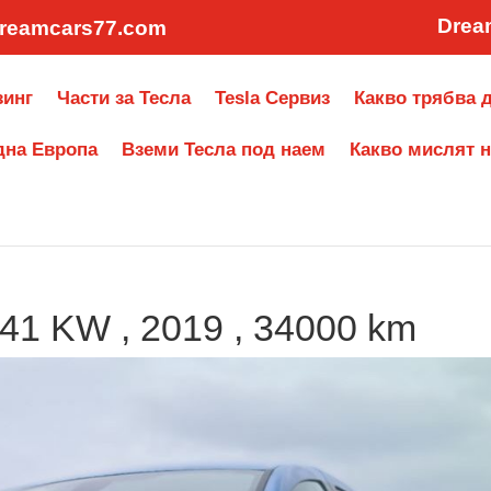
Drea
reamcars77.com
зинг
Части за Тесла
Tesla Сервиз
Какво трябва д
дна Европа
Вземи Тесла под наем
Какво мислят н
 41 KW , 2019 , 34000 km