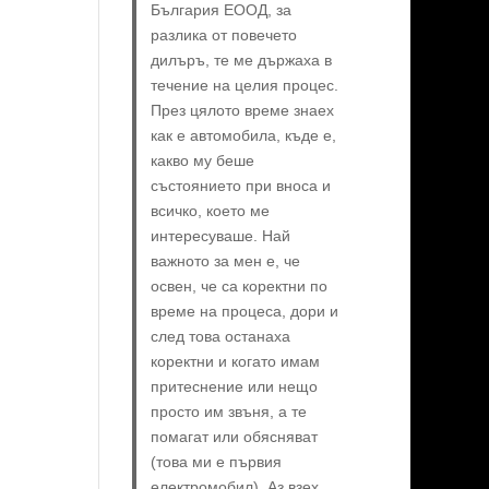
България ЕООД, за
разлика от повечето
дилъръ, те ме държаха в
течение на целия процес.
През цялото време знаех
как е автомобила, къде е,
какво му беше
състоянието при вноса и
всичко, което ме
интересуваше. Най
важното за мен е, че
освен, че са коректни по
време на процеса, дори и
след това останаха
коректни и когато имам
притеснение или нещо
просто им звъня, а те
помагат или обясняват
(това ми е първия
електромобил). Аз взех