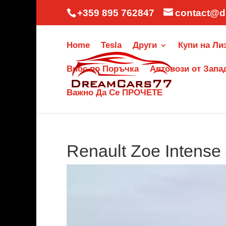
+359 895 762847
contact@d
Home
Tesla
Други
Купи на Ли
Внос по Поръчка
Автовози от Запа
Важно Да Се ПРОЧЕТЕ
Renault Zoe Intense