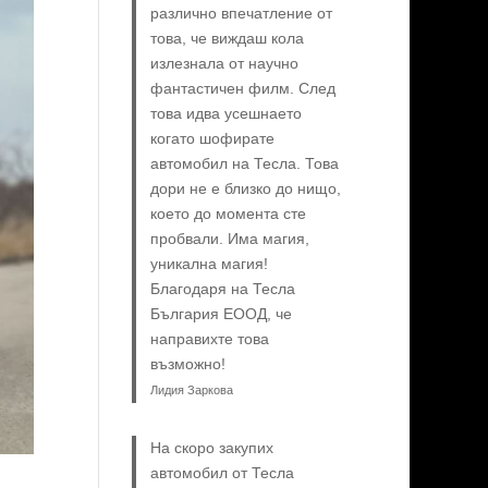
различно впечатление от
това, че виждаш кола
излезнала от научно
фантастичен филм. След
това идва усешнаето
когато шофирате
автомобил на Тесла. Това
дори не е близко до нищо,
което до момента сте
пробвали. Има магия,
уникална магия!
Благодаря на Тесла
България ЕООД, че
направихте това
възможно!
Лидия Заркова
На скоро закупих
автомобил от Тесла