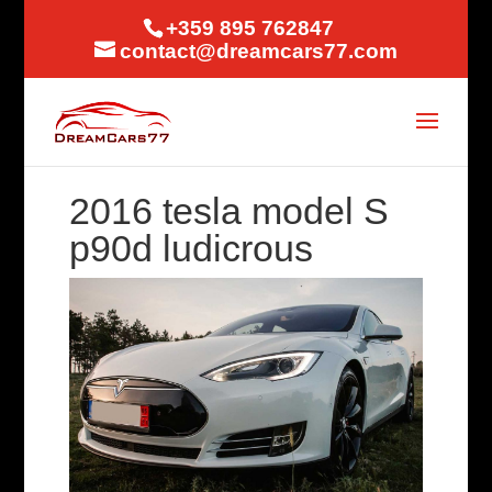
+359 895 762847
contact@dreamcars77.com
2016 tesla model S
p90d ludicrous