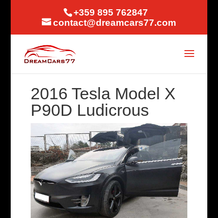
+359 895 762847
contact@dreamcars77.com
2016 Tesla Model X
P90D Ludicrous