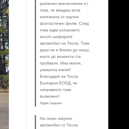
различно впечатление от
това, че виждаш кола
излезнала от научно
фантастичен филм. След
това идва усешнаето
когато шофирате
автомобил на Тесла. Това
дори не е близко до нищо,
което до момента сте
пробвали. Има магия,
уникална магия!
Благодаря на Тесла
България ЕООД, че
направихте това
възможно!
Лидия Заркова
На скоро закупих
автомобил от Тесла