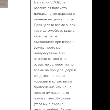
България ЕООД, за
разлика от повечето
дилъръ, те ме държаха в
течение на целия процес.
През цялото време знаех
как е автомобила, къде е,
какво му беше
състоянието при вноса и
всичко, което ме
интересуваше. Най
важното за мен е, че
освен, че са коректни по
време на процеса, дори и
след това останаха
коректни и когато имам
притеснение или нещо
просто им звъня, а те
помагат или обясняват
(това ми е първия
електромобил). Аз взех