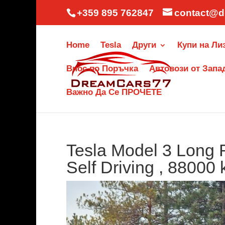
+359 895 762847
contact@d
Home
Tesla
Други
Купи на Ли
Внос по Поръчка
Автовози от Запа
Важно Да Се ПРОЧЕТЕ
Tesla Model 3 Long 
Self Driving , 88000