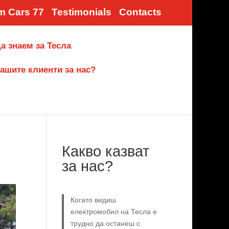
m Cars 77
Testimonials
Contacts
а знаем за Тесла
ашите клиенти за нас?
Какво казват
за нас?
Когато видиш
електромобил на Тесла е
трудно да останеш с