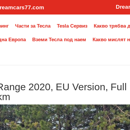
Drea
reamcars77.com
зинг
Части за Тесла
Tesla Сервиз
Какво трябва д
дна Европа
Вземи Тесла под наем
Какво мислят н
Range 2020, EU Version, Full
 km