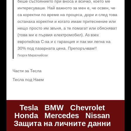
беше състоянието при вноса и всичко, което ме
интересуваше. Най важното за мен е, че освен, че
са коректни по време на процеса, дори и след това
останаха коректни и когато имам притеснение или
нещо просто им звъня, а те помагат или обясняват
(това ми е първия електромобил). Аз взех
европейска C-ка и с гаранция и пак ми легна на
30% под пазарната цена. Препоръчвам!!
Георги Миразчийски
Части за Тесла
Тесла под Наем
Tesla
BMW
Chevrolet
Honda
Mercedes
Nissan
Защита на личните данни