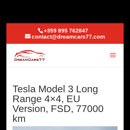
+359 895 762847
contact@dreamcars77.com
Tesla Model 3 Long
Range 4×4, EU
Version, FSD, 77000
km