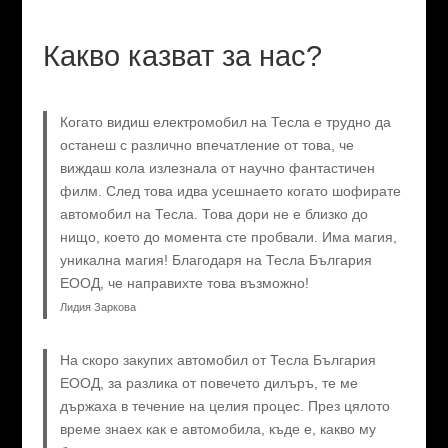
Какво казват за нас?
Когато видиш електромобил на Тесла е трудно да
останеш с различно впечатление от това, че
виждаш кола излезнала от научно фантастичен
филм. След това идва усешнаето когато шофирате
автомобил на Тесла. Това дори не е близко до
нищо, което до момента сте пробвали. Има магия,
уникална магия! Благодаря на Тесла България
ЕООД, че направихте това възможно!
Лидия Заркова
На скоро закупих автомобил от Тесла България
ЕООД, за разлика от повечето дилъръ, те ме
държаха в течение на целия процес. През цялото
време знаех как е автомобила, къде е, какво му