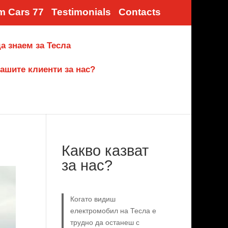
m Cars 77
Testimonials
Contacts
а знаем за Тесла
ашите клиенти за нас?
Какво казват
за нас?
Когато видиш
електромобил на Тесла е
трудно да останеш с