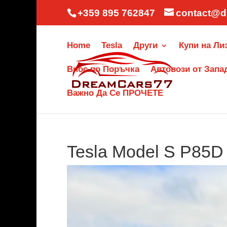
+359 895 762847
contact@d
Home
Tesla
Други
Купи на Ли
Внос по Поръчка
Автовози от Запа
Важно Да Се ПРОЧЕТЕ
Tesla Model S P85D