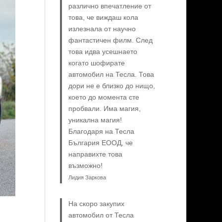
различно впечатление от
това, че виждаш кола
излезнала от научно
фантастичен филм. След
това идва усешнаето
когато шофирате
автомобил на Тесла. Това
дори не е близко до нищо,
което до момента сте
пробвали. Има магия,
уникална магия!
Благодаря на Тесла
България ЕООД, че
направихте това
възможно!
Лидия Заркова
На скоро закупих
автомобил от Тесла