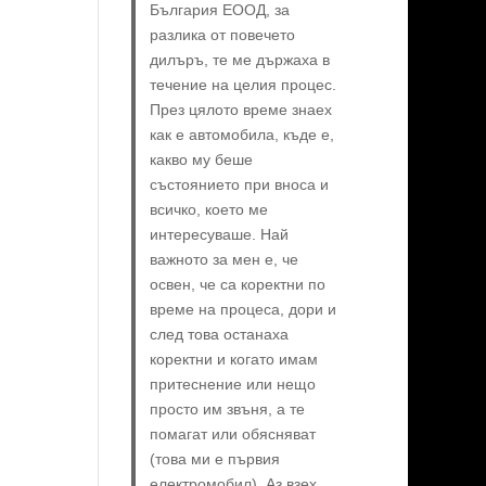
България ЕООД, за
разлика от повечето
дилъръ, те ме държаха в
течение на целия процес.
През цялото време знаех
как е автомобила, къде е,
какво му беше
състоянието при вноса и
всичко, което ме
интересуваше. Най
важното за мен е, че
освен, че са коректни по
време на процеса, дори и
след това останаха
коректни и когато имам
притеснение или нещо
просто им звъня, а те
помагат или обясняват
(това ми е първия
електромобил). Аз взех