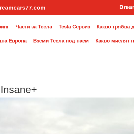
Drea
reamcars77.com
зинг
Части за Тесла
Tesla Сервиз
Какво трябва д
дна Европа
Вземи Тесла под наем
Какво мислят н
 Insane+