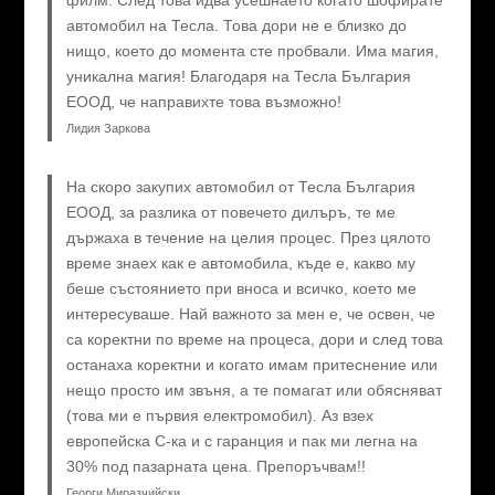
филм. След това идва усешнаето когато шофирате
автомобил на Тесла. Това дори не е близко до
нищо, което до момента сте пробвали. Има магия,
уникална магия! Благодаря на Тесла България
ЕООД, че направихте това възможно!
Лидия Заркова
На скоро закупих автомобил от Тесла България
ЕООД, за разлика от повечето дилъръ, те ме
държаха в течение на целия процес. През цялото
време знаех как е автомобила, къде е, какво му
беше състоянието при вноса и всичко, което ме
интересуваше. Най важното за мен е, че освен, че
са коректни по време на процеса, дори и след това
останаха коректни и когато имам притеснение или
нещо просто им звъня, а те помагат или обясняват
(това ми е първия електромобил). Аз взех
европейска C-ка и с гаранция и пак ми легна на
30% под пазарната цена. Препоръчвам!!
Георги Миразчийски