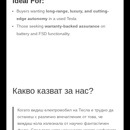
Ideal For:
Buyers wanting
long-range, luxury, and cutting-
edge autonomy
in a used Tesla.
Those seeking
warranty-backed assurance
on
battery and FSD functionality.
Какво казват за нас?
Когато видиш електромобил на Тесла е трудно да
останеш с различно впечатление от това, че
виждаш кола излезнала от научно фантастичен