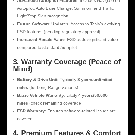
Advanced Autopilot Features
: Includes Navigate on
Autopilot, Auto Lane Change, Summon, and Traffic
Light/Stop Sign recognition.
Future Software Updates
: Access to Tesla’s evolving
FSD features (pending regulatory approval).
Increased Resale Value
: FSD adds significant value
compared to standard Autopilot.
3. Warranty Coverage (Peace of
Mind)
Battery & Drive Unit
: Typically
8 years/unlimited
miles
(for Long Range variants).
Basic Vehicle Warranty
: Likely
4 years/50,000
miles
(check remaining coverage).
FSD Warranty
: Ensures software-related issues are
covered.
4. Premium Features & Comfort