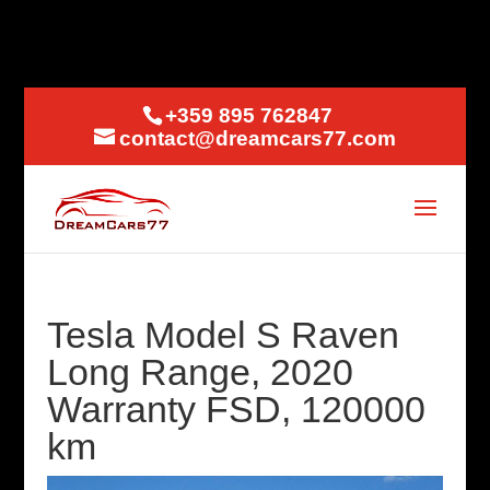
+359 895 762847
contact@dreamcars77.com
Tesla Model S Raven
Long Range, 2020
Warranty FSD, 120000
km