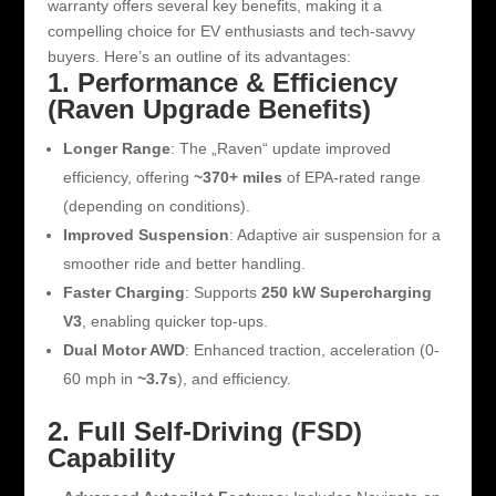
warranty offers several key benefits, making it a
compelling choice for EV enthusiasts and tech-savvy
buyers. Here’s an outline of its advantages:
1. Performance & Efficiency
(Raven Upgrade Benefits)
Longer Range
: The „Raven“ update improved
efficiency, offering
~370+ miles
of EPA-rated range
(depending on conditions).
Improved Suspension
: Adaptive air suspension for a
smoother ride and better handling.
Faster Charging
: Supports
250 kW Supercharging
V3
, enabling quicker top-ups.
Dual Motor AWD
: Enhanced traction, acceleration (0-
60 mph in
~3.7s
), and efficiency.
2. Full Self-Driving (FSD)
Capability