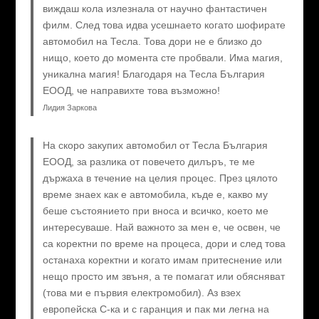
виждаш кола излезнала от научно фантастичен
филм. След това идва усешнаето когато шофирате
автомобил на Тесла. Това дори не е близко до
нищо, което до момента сте пробвали. Има магия,
уникална магия! Благодаря на Тесла България
ЕООД, че направихте това възможно!
Лидия Заркова
На скоро закупих автомобил от Тесла България
ЕООД, за разлика от повечето дилъръ, те ме
държаха в течение на целия процес. През цялото
време знаех как е автомобила, къде е, какво му
беше състоянието при вноса и всичко, което ме
интересуваше. Най важното за мен е, че освен, че
са коректни по време на процеса, дори и след това
останаха коректни и когато имам притеснение или
нещо просто им звъня, а те помагат или обясняват
(това ми е първия електромобил). Аз взех
европейска C-ка и с гаранция и пак ми легна на