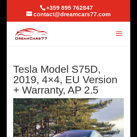
+359 895 762847
contact@dreamcars77.com
Tesla Model S75D,
2019, 4×4, EU Version
+ Warranty, AP 2.5