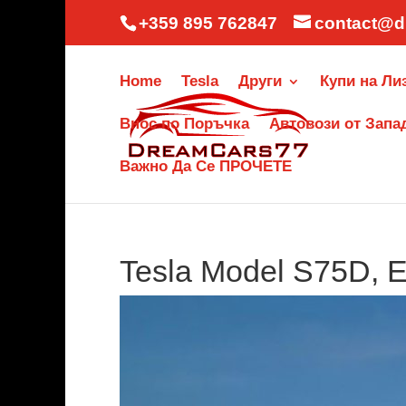
+359 895 762847
contact@d
Home
Tesla
Други
Купи на Ли
Внос по Поръчка
Автовози от Запа
Важно Да Се ПРОЧЕТЕ
Tesla Model S75D, 