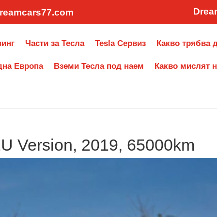
Drea
reamcars77.com
зинг
Части за Тесла
Tesla Сервиз
Какво трябва д
дна Европа
Вземи Тесла под наем
Какво мислят н
EU Version, 2019, 65000km