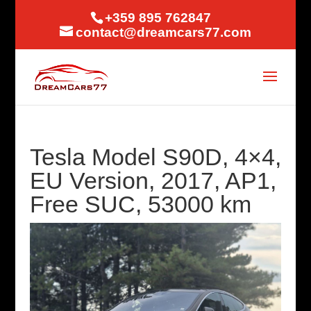
+359 895 762847
contact@dreamcars77.com
Tesla Model S90D, 4×4,
EU Version, 2017, AP1,
Free SUC, 53000 km