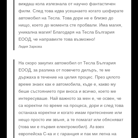
виждаш кола излезнала от научно фантастичен
филм. След това идва усешнаето когато шофирате
автомобил на Тесла. Това дори не е близко до
нищо, което до момента сте пробвали. Има магия,
уникална магия! Благодаря на Тесла България
ЕООД, че направихте това възможно!
Лидия Заркова
На скоро закупих автомобил от Тесла България
ЕООД, за разлика от повечето дилъръ, те ме
държаха в течение на целия процес. През цялото
време знаех как е автомобила, къде е, какво му
беше състоянието при вноса и всичко, което ме
интересуваше. Най важното за мен е, че освен, че
са коректни по време на процеса, дори и след това
останаха коректни и когато имам притеснение или
нещо просто им звъня, а те помагат или обясняват
(това ми е първия електромобил). Аз взех
европейска C-ка и с гаранция и пак ми легна на