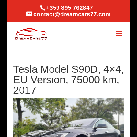
+359 895 762847
contact@dreamcars77.com
Tesla Model S90D, 4×4,
EU Version, 75000 km,
2017