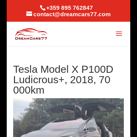
+359 895 762847
contact@dreamcars77.com
Tesla Model X P100D
Ludicrous+, 2018, 70
000km