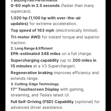
1. Blazing Fast Performance
0-60 mph in 2.5 seconds
(faster than many
supercars).
1,020 hp (1,100 hp with over-the-air
updates)
for extreme acceleration.
Top speed of 163 mph
(electronically limited).
Tri-motor AWD
for instant torque and superior
traction.
2. Long Range & Efficient
EPA-estimated 348 miles
on a full charge.
Supercharging capability
(up to
200 miles in
15 minutes
at a V3 Supercharger).
Regenerative braking
improves efficiency and
extends range.
3. Cutting-Edge Technology
17″ Touchscreen Display
with gaming,
streaming, and Tesla’s latest UI.
Full Self-Driving (FSD) Capability
(optional) for
advanced driver assistance.