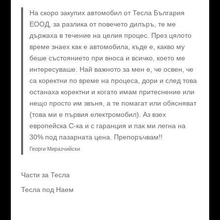
На скоро закупих автомобил от Тесла България
ЕООД, за разлика от повечето дилъръ, те ме
държаха в течение на целия процес. През цялото
време знаех как е автомобила, къде е, какво му
беше състоянието при вноса и всичко, което ме
интересуваше. Най важното за мен е, че освен, че
са коректни по време на процеса, дори и след това
останаха коректни и когато имам притеснение или
нещо просто им звъня, а те помагат или обясняват
(това ми е първия електромобил). Аз взех
европейска C-ка и с гаранция и пак ми легна на
30% под пазарната цена. Препоръчвам!!
Георги Миразчийски
Части за Тесла
Тесла под Наем