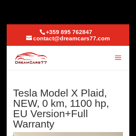
+359 895 762847
contact@dreamcars77.com
Tesla Model X Plaid,
NEW, 0 km, 1100 hp,
EU Version+Full
Warranty