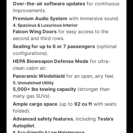
Over-the-air software updates
for continuous
improvements.
Premium Audio System
with immersive sound.
4. Spacious & Luxurious Interior
Falcon Wing Doors
for easy access to the
second and third rows.
Seating for up to 6 or 7 passengers
(optional
configurations).
HEPA Bioweapon Defense Mode
for ultra-
clean cabin air.
Panoramic Windshield
for an open, airy feel.
5. Unmatched Utility
5,000+ lbs towing capacity
(stronger than
many gas SUVs).
Ample cargo space
(up to
92 cu ft
with seats
folded).
Advanced safety features
, including
Tesla’s
Autopilot
.
6. Eco-Friendly & Low Maintenance