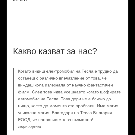
Какво казват за нас?
Когато видиш електромобил на Тесла е трудно да
останеш с различно впечатление от това, че
виждаш кола излезнала от научно фантастичен
филм. След това идва усешнаето когато шофирате
автомобил на Тесла. Това дори не е близко до
нищо, което до момента сте пробвали. Има магия,
уникална магия! Благодаря на Тесла България
ЕООД, че направихте това възможно!
Лидия Заркова