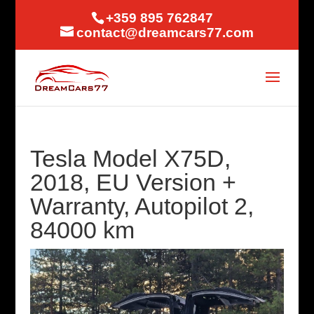
+359 895 762847
contact@dreamcars77.com
Tesla Model X75D,
2018, EU Version +
Warranty, Autopilot 2,
84000 km