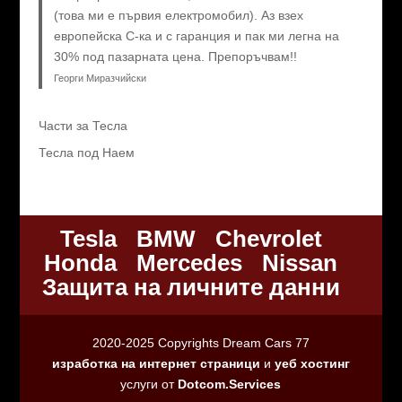
(това ми е първия електромобил). Аз взех
европейска C-ка и с гаранция и пак ми легна на
30% под пазарната цена. Препоръчвам!!
Георги Миразчийски
Части за Тесла
Тесла под Наем
Tesla
BMW
Chevrolet
Honda
Mercedes
Nissan
Защита на личните данни
2020-2025 Copyrights Dream Cars 77
изработка на интернет страници
и
уеб хостинг
услуги от
Dotcom.Services