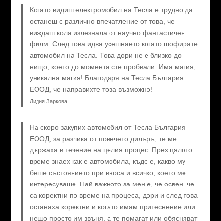
Когато видиш електромобил на Тесла е трудно да
останеш с различно впечатление от това, че
виждаш кола излезнала от научно фантастичен
филм. След това идва усешнаето когато шофирате
автомобил на Тесла. Това дори не е близко до
нищо, което до момента сте пробвали. Има магия,
уникална магия! Благодаря на Тесла България
ЕООД, че направихте това възможно!
Лидия Заркова
На скоро закупих автомобил от Тесла България
ЕООД, за разлика от повечето дилъръ, те ме
държаха в течение на целия процес. През цялото
време знаех как е автомобила, къде е, какво му
беше състоянието при вноса и всичко, което ме
интересуваше. Най важното за мен е, че освен, че
са коректни по време на процеса, дори и след това
останаха коректни и когато имам притеснение или
нещо просто им звъня, а те помагат или обясняват