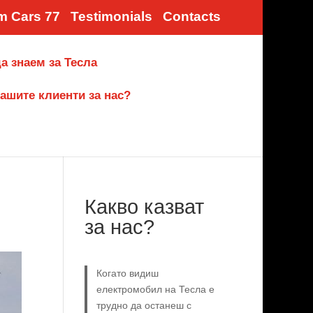
m Cars 77
Testimonials
Contacts
а знаем за Тесла
ашите клиенти за нас?
Какво казват
за нас?
Когато видиш
електромобил на Тесла е
трудно да останеш с