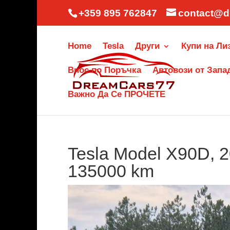
+359 895 762847
contact@d
Home
Tesla
Други
Купи на Ли
Внос по Поръчка
Автовози от Запа
Важно Да Се ПРОЧЕТЕ
Tesla Model X90D, 2
135000 km