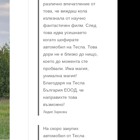
различно впечатление от
това, че виждаш кола
излезнала от научно
фантастичен филм. След
това идва усешнаето
когато шофирате
автомобил на Тесла. Това
дори не е близко до нищо,
което до момента сте
пробвали. Има магия,
уникална магия!
Благодаря на Тесла
България ЕООД, че
направихте това
възможно!
Лидия Заркова
На скоро закупих
автомобил от Тесла