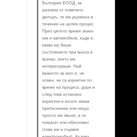
България ЕООД, за
разлика от повечето
дилъръ, те ме държаха в
течение на целия процес.
През цялото време знаех
как е автомобила, къде е,
какво му беше
състоянието при вноса и
всичко, което ме
интересуваше. Най
важното за мен е, че
освен, че са коректни по
време на процеса, дори и
след това останаха
коректни и когато имам
притеснение или нещо
просто им звъня, а те
помагат или обясняват
(това ми е първия
електромобил). Аз взех