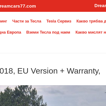
Drea
reamcars77.com
зинг
Части за Тесла
Tesla Сервиз
Какво трябва д
дна Европа
Вземи Тесла под наем
Какво мислят н
018, EU Version + Warranty,