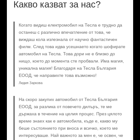
Какво казват за нас?
Когато видиш електромобил на Тесла е трудно да
останеш с различно впечатление от това, че
виждаш кола излезнала от научно фантастичен
филм. След това идва усешнаето когато шофирате
автомобил на Тесла. Това дори не е близко до
нищо, което до момента сте пробвали. Има магия,
уникална магия! Благодаря на Тесла България
ЕООД, че направихте това възможно!
Лидия Заркова
На скоро закупих автомобил от Тесла България
ЕООД, за разлика от повечето дилъръ, те ме
държаха в течение на целия процес. През цялото
време знаех как е автомобила, къде е, какво му
беше състоянието при вноса и всичко, което ме
интересуваше. Най важното за мен е, че освен, че