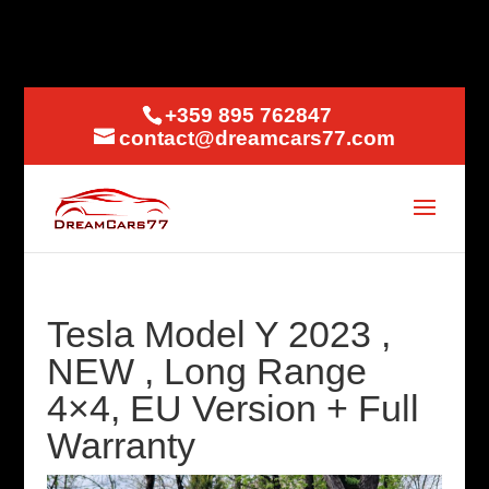
+359 895 762847
contact@dreamcars77.com
Tesla Model Y 2023 ,
NEW , Long Range
4×4, EU Version + Full
Warranty