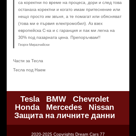
са коректни по време на процеса, дори и след това
останаха коректни и когато имам притеснение или
нещо просто им звъня, а те помагат или обясняват
(това ми е първия електромобил). Аз взех
европейска C-ка и с гаранция и пак ми легна на
30% под пазарната цена. Препоръчвам!!
Георги Миразчийски
Части за Тесла
Тесла под Наем
Tesla
BMW
Chevrolet
Honda
Mercedes
Nissan
Защита на личните данни
2020-2025 Copyrights Dream Cars 77