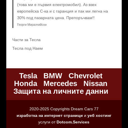
(това ми е първия електромобил). Аз взех
европейска C-ка и с гаранция и пак ми легна на
30% под пазарната цена. Препоръчвам!!
Георги Миразчийски
Части за Тесла
Тесла под Наем
Tesla
BMW
Chevrolet
Honda
Mercedes
Nissan
Защита на личните данни
2020-2025 Copyrights Dream Cars 77
изработка на интернет страници
и
уеб хостинг
услуги от
Dotcom.Services