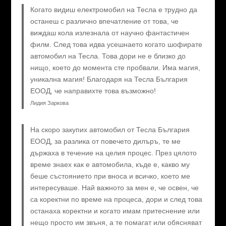
Когато видиш електромобил на Тесла е трудно да
останеш с различно впечатление от това, че
виждаш кола излезнала от научно фантастичен
филм. След това идва усешнаето когато шофирате
автомобил на Тесла. Това дори не е близко до
нищо, което до момента сте пробвали. Има магия,
уникална магия! Благодаря на Тесла България
ЕООД, че направихте това възможно!
Лидия Заркова
На скоро закупих автомобил от Тесла България
ЕООД, за разлика от повечето дилъръ, те ме
държаха в течение на целия процес. През цялото
време знаех как е автомобила, къде е, какво му
беше състоянието при вноса и всичко, което ме
интересуваше. Най важното за мен е, че освен, че
са коректни по време на процеса, дори и след това
останаха коректни и когато имам притеснение или
нещо просто им звъня, а те помагат или обясняват