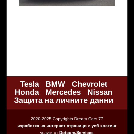
Tesla
BMW
Chevrolet
Honda
Mercedes
Nissan
Защита на личните данни
2020-2025 Copyrights Dream Cars 77
изработка на интернет страници
и
уеб хостинг
услуги от
Dotcom.Services