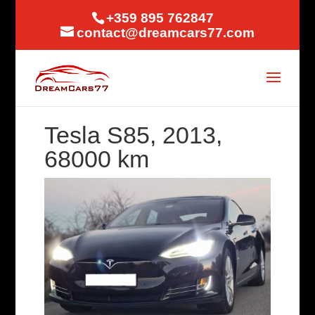
+359 895 762847
contact@dreamcars77.com
Tesla S85, 2013,
68000 km